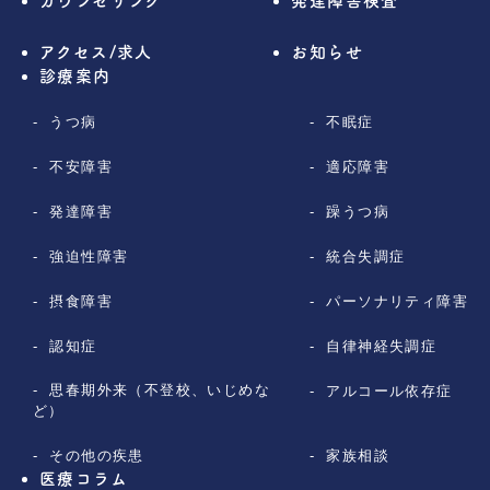
カウンセリング
発達障害検査
アクセス/求人
お知らせ
診療案内
うつ病
不眠症
不安障害
適応障害
発達障害
躁うつ病
強迫性障害
統合失調症
摂食障害
パーソナリティ障害
認知症
自律神経失調症
思春期外来（不登校、いじめな
アルコール依存症
ど）
その他の疾患
家族相談
医療コラム