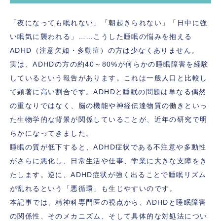
「夜になっても眠れない」「朝起きられない」「日中に強
い眠気に襲われる」……こうした睡眠の悩みを抱える
ADHD（注意欠如・多動症）の方は少なくありません。
実は、ADHDの方の約40～80%が何らかの睡眠障害を経験
しているという報告があります。これは一般人口と比較し
て顕著に高い割合です。ADHDと睡眠の問題は単なる偶然
の重なりではなく、脳の機能や神経伝達物質の働きといっ
た生物学的な背景が関係していることが、近年の研究で明
らかになってきました。
睡眠の質が低下すると、ADHD症状である不注意や多動性
がさらに悪化し、日常生活や仕事、学業に大きな支障をき
たします。逆に、ADHD症状が強く出ることで睡眠リズム
が乱れるという「悪循環」も生じやすいのです。
本記事では、精神科専門医の視点から、ADHDと睡眠障害
の関係性、そのメカニズム、そして具体的な対処法につい