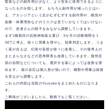
緊張などの副作用が少なく、より安全に使用できるように
なったものを指します。 もちろん副作用が減ったとはい
え、アカシジアという足がむずむずする副作用や、眠気や
血糖・体重増加などのリスクは見ていかなくてはいけない
ので、患者さんの様子をみながら調整していきます。
まず1種類目の抗精神病薬を選び、3か月の治療期間を１
SETと考え、徐々に用量を増やし、効果判定します。 うま
く薬が合えば、幻覚や妄想が徐々に改善し、その後考えの
まとまらなさなどの思考障害も改善していきます。陰性症
状の自閉などについても、選択する薬によっては改善を望
めます。 薬の反応は個人差が強いので、種類や用量は経過
を見ながら調整します。
これらの内容は当院のYoutubeをまとめたものになりま
す。
ご興味がございましたら、動画でもご覧ください。