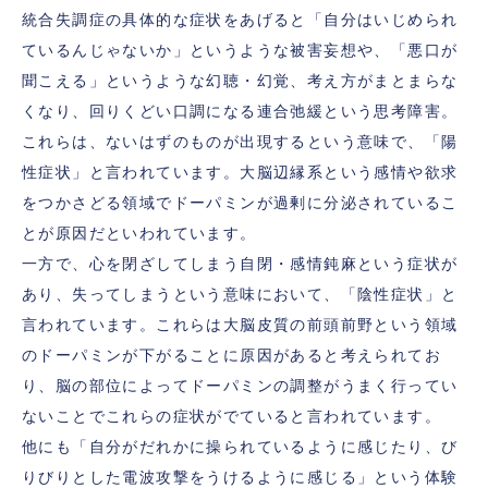
統合失調症の具体的な症状をあげると「自分はいじめられ
ているんじゃないか」というような被害妄想や、「悪口が
聞こえる」というような幻聴・幻覚、考え方がまとまらな
くなり、回りくどい口調になる連合弛緩という思考障害。
これらは、ないはずのものが出現するという意味で、「陽
性症状」と言われています。大脳辺縁系という感情や欲求
をつかさどる領域でドーパミンが過剰に分泌されているこ
とが原因だといわれています。
一方で、心を閉ざしてしまう自閉・感情鈍麻という症状が
あり、失ってしまうという意味において、「陰性症状」と
言われています。これらは大脳皮質の前頭前野という領域
のドーパミンが下がることに原因があると考えられてお
り、脳の部位によってドーパミンの調整がうまく行ってい
ないことでこれらの症状がでていると言われています。
他にも「自分がだれかに操られているように感じたり、び
りびりとした電波攻撃をうけるように感じる」という体験